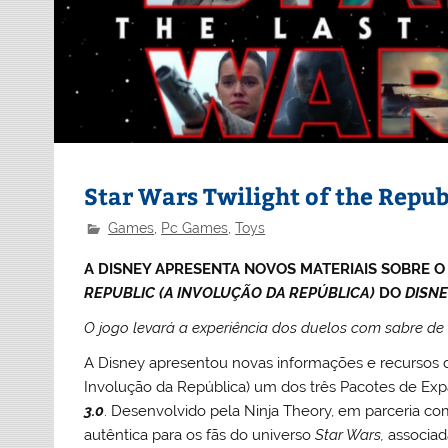
Star Wars Twilight of the Repub
Games
,
Pc Games
,
Toys
A DISNEY APRESENTA NOVOS MATERIAIS SOBRE 
REPUBLIC (A INVOLUÇÃO DA REPÚBLICA)
DO
DISNE
O jogo levará a experiência dos duelos com sabre de 
A Disney apresentou novas informações e recursos
Involução da República) um dos três Pacotes de Ex
3.0
. Desenvolvido pela Ninja Theory, em parceria c
autêntica para os fãs do universo
Star Wars,
associad