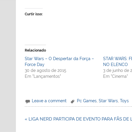
Curtir isso:
Relacionado
Star Wars – O Despertar da Força –
STAR WARS: F
Force Day
NO ELENCO
30 de agosto de 2015
3 de junho de 
Em "Lançamentos"
Em "Cinema"
Leave a comment
Pc Games
,
Star Wars
,
Toys
Navegação
« LIGA NERD PARTICIPA DE EVENTO PARA FÃS DE
de
Post