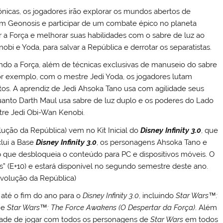
nicas, os jogadores irão explorar os mundos abertos de
 em Geonosis e participar de um combate épico no planeta
 a Força e melhorar suas habilidades com o sabre de luz ao
i e Yoda, para salvar a República e derrotar os separatistas.
sando a Força, além de técnicas exclusivas de manuseio do sabre
r exemplo, com o mestre Jedi Yoda, os jogadores lutam
os. A aprendiz de Jedi Ahsoka Tano usa com agilidade seus
quanto Darth Maul usa sabre de luz duplo e os poderes do Lado
re Jedi Obi-Wan Kenobi.
lução da República) vem no Kit Inicial do
Disney Infinity 3.0
, que
clui a Base
Disney Infinity 3.0
, os personagens Ahsoka Tano e
 que desbloqueia o conteúdo para PC e dispositivos móveis. O
os” (E+10) e estará disponível no segundo semestre deste ano.
 até o fim do ano para o
Disney Infinity 3.0
, incluindo
Star Wars
™
:
)
e
Star Wars
™
: The Force Awakens (O Despertar da Força)
. Além
idade de jogar com todos os personagens de
Star Wars
em todos