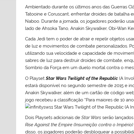
Ambientado durante os últimos anos das Guerras Clô
Tatooine e Coruscant, enfrentar droides de batalha
Naboo. Durante a jornada, os jogadores poderão usar
lado de Ahsoka Tano, Anakin Skywalker, Obi-Wan Kenob
Cada Jedi tem o poder de atrair e repelir objetos u
de luz e movimentos de combate personalizados. Po
utilizando sua velocidade e capacidade de moviment
sabres de luz para destruir droides de combate, en
Sombrio da Força em um duelo mortal contra o mest
O Playset
Star Wars
Twilight of the Republic
(A Invo
estará disponível no segundo semestre de 2015 e in
Anakin Skywalker, além de um cartão de código web
jogo recebeu a classificação “Para maiores de 10 an
Dois Playsets adicionais de
Star Wars
serão lançados
Rise Against the Empire (Insurreição contra o Império
disso, os jogadores poderão desbloquear a possibil