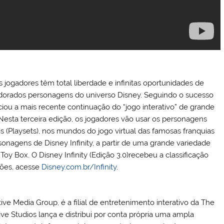
os jogadores têm total liberdade e infinitas oportunidades de
os adorados personagens do universo Disney. Seguindo o sucesso
unciou a mais recente continuação do “jogo interativo” de grande
. Nesta terceira edição, os jogadores vão usar os personagens
ais (Playsets), nos mundos do jogo virtual das famosas franquias
sonagens de Disney Infinity, a partir de uma grande variedade
 Box. O Disney Infinity (Edição 3.0)recebeu a classificação
ções, acesse
Disney.com.br/Infinity
.
tive Media Group, é a filial de entretenimento interativo da The
ve Studios lança e distribui por conta própria uma ampla