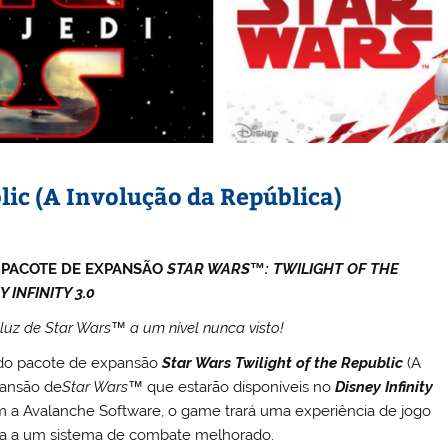
lic (A Involução da República)
O PACOTE DE EXPANSÃO
STAR WARS
™
: TWILIGHT OF THE
Y INFINITY 3.0
luz de Star Wars™ a um nível nunca visto!
 do pacote de expansão
Star Wars
Twilight of the Republic
(A
pansão de
Star Wars
™ que estarão disponíveis no
Disney Infinity
om a Avalanche Software, o game trará uma experiência de jogo
a a um sistema de combate melhorado.