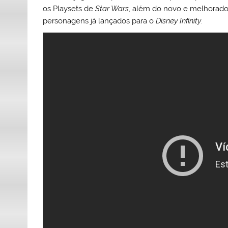
os Playsets de
Star Wars
, além do novo e melhorado
personagens já lançados para o
Disney Infinity
.