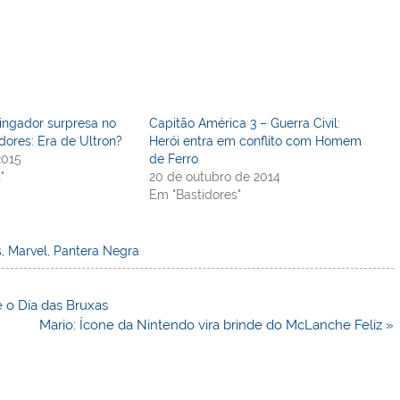
ingador surpresa no
Capitão América 3 – Guerra Civil:
dores: Era de Ultron?
Herói entra em conflito com Homem
2015
de Ferro
"
20 de outubro de 2014
Em "Bastidores"
s
,
Marvel
,
Pantera Negra
 o Dia das Bruxas
Mario: Ícone da Nintendo vira brinde do McLanche Feliz »