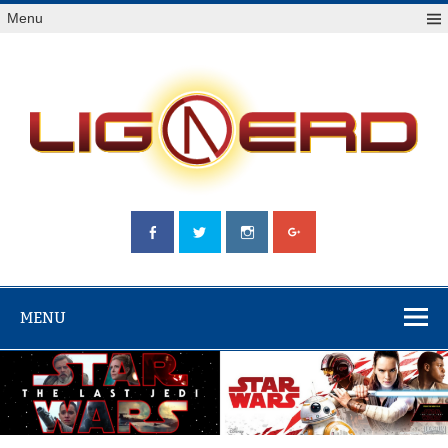
Skip
Menu
to
content
LIGA NERD
MENU