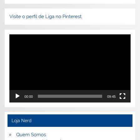
Visite o perfil de Liga no Pinterest.
Tocador
de
vídeo
00:00
09:45
Loja Nerd
Quem Somos