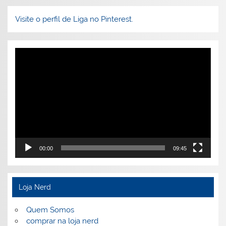
Visite o perfil de Liga no Pinterest.
Tocador
de
vídeo
00:00
09:45
Loja Nerd
Quem Somos
comprar na loja nerd