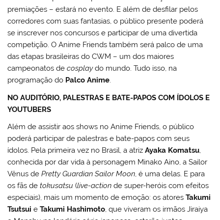
premiações – estará no evento. E além de desfilar pelos
corredores com suas fantasias, o público presente poderá
se inscrever nos concursos e participar de uma divertida
competição. O Anime Friends também será palco de uma
das etapas brasileiras do CWM – um dos maiores
campeonatos de
cosplay
do mundo. Tudo isso, na
programação do
Palco Anime
.
NO AUDITÓRIO, PALESTRAS E BATE-PAPOS COM ÍDOLOS E
YOUTUBERS
Além de assistir aos shows no Anime Friends, o público
poderá participar de palestras e bate-papos com seus
ídolos. Pela primeira vez no Brasil, a atriz
Ayaka Komatsu
,
conhecida por dar vida à personagem Minako Aino, a Sailor
Vênus de
Pretty Guardian Sailor Moon
, é uma delas. E para
os fãs de
tokusatsu
(
live-action
de super-heróis com efeitos
especiais), mais um momento de emoção: os atores
Takumi
Tsutsui
e
Takumi Hashimoto
, que viveram os irmãos Jiraiya