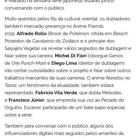
e Manabu na lendária série japonesa, estarão juntos
conversando com o público.
Muito queridos pelos fãs da cultural oriental, os dubladores
também marcarão presença no Anime Friends
2019.
Alfredo Rollo
(Brock de
Pokémon
, Ishida em
Bleach
,
Poseidon de Cavaleiros do Zodíaco e o príncipe dos
Saiyajins Vegeta) vai revelar vários segredos de dublagem e
falar sobre sua carreira.
Michel Di Fiori
(ciborgue Genos
de
One Punch-Man
) e
Diego Lima
(diretor de dublagem)
irão contar curiosidades sobre o projeto e falar sobre outros
trabalhos marcantes de suas carreiras. O anime
Nanatsu no
Taizai
, um fenômeno da atualidade, também estará
representado.
Fabrício Vila Verde
, que dubla Meliodas,
e
Francisco Júnior
, que empresta sua voz ao Pecado do
Orgulho, Escanor, participarão de um bate-papo especial
sobre a série.
Também para conversar com o público, alguns dos
influenciadores digitais mais seguidos pelos amantes da