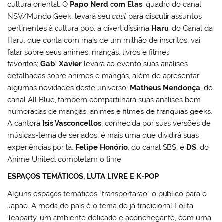
cultura oriental. O
Papo Nerd com Elas
, quadro do canal
NSV/Mundo Geek, levará seu
cast
para discutir assuntos
pertinentes à cultura pop; a divertidíssima
Haru
, do Canal da
Haru, que conta com mais de um milhão de inscritos, vai
falar sobre seus animes, mangás, livros e filmes
favoritos;
Gabi Xavier
levará ao evento suas análises
detalhadas sobre animes e mangás, além de apresentar
algumas novidades deste universo;
Matheus Mendonça
, do
canal All Blue, também compartilhará suas análises bem
humoradas de mangás, animes e filmes de franquias geeks.
A cantora
Isis Vasconcellos
, conhecida por suas versões de
músicas-tema de seriados, é mais uma que dividirá suas
experiências por lá.
Felipe Honório
, do canal SBS, e
DS
, do
Anime United, completam o time.
ESPAÇOS TEMÁTICOS, LUTA LIVRE E K-POP
Alguns espaços temáticos “transportarão” o público para o
Japão. A moda do país é o tema do já tradicional Lolita
Teaparty, um ambiente delicado e aconchegante, com uma