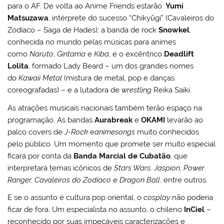
para o AF. De volta ao Anime Friends estarão:
Yumi
Matsuzawa
, intérprete do sucesso “Chikyūgi” (Cavaleiros do
Zodíaco – Saga de Hades); a banda de rock
Snowkel
,
conhecida no mundo pelas músicas para animes
como
Naruto
,
Gintama
e
Kiba
; e o excêntrico
Deadlift
Lolita
, formado Lady Beard – um dos grandes nomes
do
Kawaii Metal
(mistura de metal, pop e danças
coreografadas) – e a lutadora de
wrestling
Reika Saiki.
As atrações musicais nacionais também terão espaço na
programação. As bandas
Aurabreak
e
OKAMI
levarão ao
palco covers de
J-Rock
e
animesongs
muito conhecidos
pelo público. Um momento que promete ser muito especial
ficará por conta da
Banda Marcial de Cubatão
, que
interpretará temas icônicos de
Stars Wars, Jaspion, Power
Ranger, Cavaleiros do Zodíaco
e
Dragon Ball
, entre outros.
E se o assunto é cultura pop oriental, o
cosplay
não poderia
ficar de fora. Um especialista no assunto, o chileno
InCiel
–
reconhecido por suas impecáveis caracterizações e