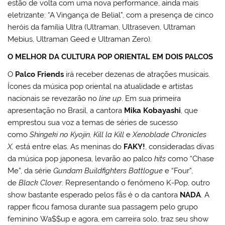
estão de volta com uma nova performance, ainda mais
eletrizante: “A Vingança de Belial”, com a presença de cinco
heróis da família Ultra (Ultraman, Ultraseven, Ultraman
Mebius, Ultraman Geed e Ultraman Zero).
O MELHOR DA CULTURA POP ORIENTAL EM DOIS PALCOS
O
Palco Friends
irá receber dezenas de atrações musicais.
Ícones da música pop oriental na atualidade e artistas
nacionais se revezarão no
line up
. Em sua primeira
apresentação no Brasil, a cantora
Mika Kobayashi
, que
emprestou sua voz a temas de séries de sucesso
como
Shingeki no
Kyojin, Kill la Kill
e
Xenoblade Chronicles
X,
está entre elas. As meninas do
FAKY!
, consideradas divas
da música pop japonesa, levarão ao palco
hits
como “Chase
Me”, da série
Gundam Buildfighters Battlogue
e “Four”,
de
Black Clover
. Representando o fenômeno K-Pop, outro
show bastante esperado pelos fãs é o da cantora
NADA
. A
rapper ficou famosa durante sua passagem pelo grupo
feminino Wa$$up e agora, em carreira solo, traz seu show