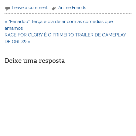
Leave a comment
Anime Friends
Navegação
« “Feriadou”: terça é dia de rir com as comédias que
de
amamos
Post
RACE FOR GLORY É O PRIMEIRO TRAILER DE GAMEPLAY
DE GRID® »
Deixe uma resposta