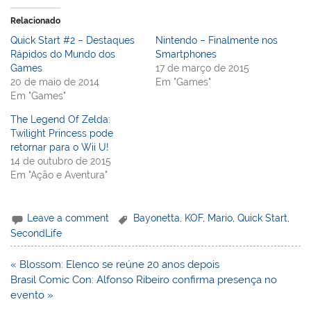
Relacionado
Quick Start #2 – Destaques
Nintendo – Finalmente nos
Rápidos do Mundo dos
Smartphones
Games
17 de março de 2015
20 de maio de 2014
Em "Games"
Em "Games"
The Legend Of Zelda:
Twilight Princess pode
retornar para o Wii U!
14 de outubro de 2015
Em "Ação e Aventura"
Leave a comment
Bayonetta
,
KOF
,
Mario
,
Quick Start
,
SecondLife
Navegação
« Blossom: Elenco se reúne 20 anos depois
de
Brasil Comic Con: Alfonso Ribeiro confirma presença no
Post
evento »