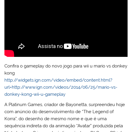
Confira o gameplay do novo jogo para wii u mario vs donkey
kong
http://widgets.ign.com/video/embed/content.html?
url=http://www.ign.com/videos/2014/06/25/mario-vs-
donkey-kong-wii-u-gameplay
A Platinum Games, criador de Bayonetta, surpreendeu hoje
com anúncio do desenvolvimento de “The Legend of
Korra”, do desenho de mesmo nome e que é uma
sequência indireta do da animação “Avatar” produzida pela