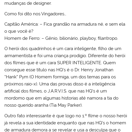
mudanças de designer.
Como foi dito nos Vingadores…
Capitão América: – Fica grandão na armadura né, e sem ela
o que você é?
Homem de Ferro: – Gênio, bilionário, playboy, filantropo.
O herói dos quadrinhos é um cara inteligente, filho de um
armamentista e foi uma criança prodígio. Diferente do herói
dos filmes que é um cara SUPER INTELIGENTE. Quem
consegue esse título nas HQ’s é o Dr. Henry Jonathan
“Hank” Pym (O Homem formiga, um dos temas para os
próximos raio-x). Uma das provas disso é a inteligência
artificial dos filmes, o J.A.R.V.I.S. que nas HQ’s é um
mordomo que em algumas historias até namora a tia do
nosso querido aranha (Tia May Parker).
Outro fato interessante é que logo no 1.º filme o nosso herói
já revela a sua identidade enquanto que nas HQ’s o homem
de armadura demora a se revelar e usa a desculpa que o