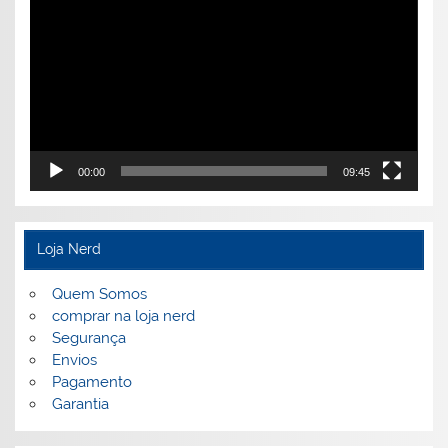
vídeo
00:00
09:45
Loja Nerd
Quem Somos
comprar na loja nerd
Segurança
Envios
Pagamento
Garantia