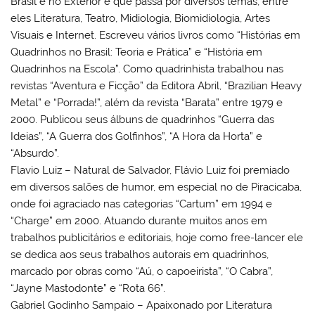
Brasil e no Exterior e que passa por diversos temas, entre
eles Literatura, Teatro, Midiologia, Biomidiologia, Artes
Visuais e Internet. Escreveu vários livros como “Histórias em
Quadrinhos no Brasil: Teoria e Prática” e “História em
Quadrinhos na Escola”. Como quadrinhista trabalhou nas
revistas “Aventura e Ficção” da Editora Abril, “Brazilian Heavy
Metal” e “Porrada!”, além da revista “Barata” entre 1979 e
2000. Publicou seus álbuns de quadrinhos “Guerra das
Ideias”, “A Guerra dos Golfinhos”, “A Hora da Horta” e
“Absurdo”.
Flavio Luiz – Natural de Salvador, Flávio Luiz foi premiado
em diversos salões de humor, em especial no de Piracicaba,
onde foi agraciado nas categorias “Cartum” em 1994 e
“Charge” em 2000. Atuando durante muitos anos em
trabalhos publicitários e editoriais, hoje como free-lancer ele
se dedica aos seus trabalhos autorais em quadrinhos,
marcado por obras como “Aú, o capoeirista”, “O Cabra”,
“Jayne Mastodonte” e “Rota 66”.
Gabriel Godinho Sampaio – Apaixonado por Literatura