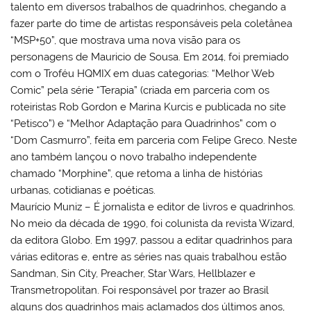
talento em diversos trabalhos de quadrinhos, chegando a
fazer parte do time de artistas responsáveis pela coletânea
“MSP+50”, que mostrava uma nova visão para os
personagens de Mauricio de Sousa. Em 2014, foi premiado
com o Troféu HQMIX em duas categorias: “Melhor Web
Comic” pela série “Terapia” (criada em parceria com os
roteiristas Rob Gordon e Marina Kurcis e publicada no site
“Petisco”) e “Melhor Adaptação para Quadrinhos” com o
“Dom Casmurro”, feita em parceria com Felipe Greco. Neste
ano também lançou o novo trabalho independente
chamado “Morphine”, que retoma a linha de histórias
urbanas, cotidianas e poéticas.
Maurício Muniz – É jornalista e editor de livros e quadrinhos.
No meio da década de 1990, foi colunista da revista Wizard,
da editora Globo. Em 1997, passou a editar quadrinhos para
várias editoras e, entre as séries nas quais trabalhou estão
Sandman, Sin City, Preacher, Star Wars, Hellblazer e
Transmetropolitan. Foi responsável por trazer ao Brasil
alguns dos quadrinhos mais aclamados dos últimos anos,