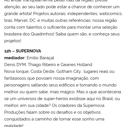
Ao andar tranquilamente pelas ruas da região, preste
atenção, ao seu lado pode estar a chance de conhecer um
grande artista! Projetos autorais, independentes, webcomics,
tiras, Marvel, DC, e muitas outras referências: nossa região
conta com talentos o suficiente para montar uma seleção
brasileira dos Quadrinhos! Saiba quem são, e conheça seus
projetos!
12h – SUPERNOVA
mediador:
Emílio Baraçal
Denis DYM, Thiago Ribeiro e Geanes Holland
Nova Iorque, Costa Oeste, Gotham City… lugares reais ou
fantasiosos que povoam nossa imaginação, com
personagens saltando seus edifícios e tornando o mundo
melhor ou quem sabe, mais mágico. Mas o que aconteceria
se um universos de super-heróis existisse aqui no Brasil, ou
melhor, em sua cidade? Os criadores da Supernova
Produções falam sobre os desafios e os objetivos
conquistados a caminho de tornar esse sonho uma
realidade!