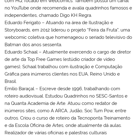
com HQ, focado em webcomics. Também possui um canal
no YouTube onde recomenda e avalia quadrinhos famosos e
independentes, chamado Digo KH Regra.
Eduardo Ferigato – Atuando na área de Ilustração e
Storyboards, em 2012 liderou o projeto “Feira da Fruta”, uma
webcomic coletiva que homenageou o seriado televisivo do
Batman dos anos sessenta.
Eduardo Schaal – Atualmente exercendo o cargo de diretor
de arte da Top Free Games (estúdio criador de vídeo
games), Schaal trabalhou com ilustração e Computação
Gráfica para inúmeros clientes nos EUA, Reino Unido e
Brasil.
Emílio Baraçal – Escreve desde 1996, trabalhando com
roteiro audiovisual. Estudou Quadrinhos no SESC-Santos e
na Quanta Academia de Arte. Atuou como redator de
inúmeros sites, como A ARCA, Judão, Soc Tum Pow, entre
outros. Criou o curso de roteiro da Tecnoponta Treinamento
e da Escola Oficina de Artes, onde atualmente dá aulas.
Realizador de várias oficinas e palestras culturais