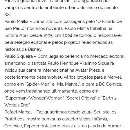
Farias a graphic novel “Draconian”, protagonizada por
vampiros dentro do ambiente urbano do início do século
XXI.
Paulo Maffia – Jornalista com passagens pelo “O Estado de
São Paulo” nos anos noventa, Paulo Maffia trabalha na
Editora Abril desde 1995. Em 2004 se tornou o responsável
pela seleção editorial e pelos projetos relacionados às
histórias da Disney.
Paulo Siqueira – Com larga experiência no mercado editoral
americano, o santista Paulo Henrique Vilarinho Siqueira
iniciou sua carreira internacional na Avatar Press, e
posteriormente desenvolveu vários projetos para a Marvel,
como em “Spider-Man” e “Ms. Marvel”, e para a DC Comics,
onde vem trabalhando ultimamente, como em
“Superman/Wonder Woman”, “Secret Origins” e “Earth 2 –
World’s End”.
Rafael Marçal – Faz quadrinhos desde 2009. Seu site, os
Proféticos, mostra bem suas características: Infâmia,
Cretinice, Experimentalismo visual e uma pitada de humor