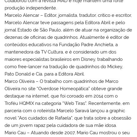
Colaborou com a revista MAD e hoje mantém uma forte
produção independente.
Marcelo Alencar – Editor, jornalista, tradutor, critico e escritor,
Marcelo Alencar teve passagens pela Editora Abril e pelo
jornal Estado de São Paulo, além de atuar na organização de
dezenas de oficinas de quadrinhos. Atualmente é editor de
conteúdos educativos na Fundação Padre Anchieta, a
mantenedora da TV Cultura, e é considerado um dos
maiores especialistas brasileiros em Disney, trabalhando
como free-lancer na tradução de quadrinhos do Mickey,
Pato Donald e Cia. para a Editora Abril.
Marco Oliveira – O trabalho com quadrinhos de Marco
Oliveira no site “Overdose Homeopática” obteve grande
destaque na internet, que foi coroado em 2014 com o
Troféu HQMIX na categoria “Web Tiras”. Recentemente, em
parceria com o roteirista Marcelo Saravá lançou a graphic
novel “Aos cuidados de Rafaela”, que trata sobre a obsessão
de um jovem rapaz pela cuidadora de sua mãe idosa.
Mario Cau – Atuando desde 2007, Mario Cau mostrou o seu