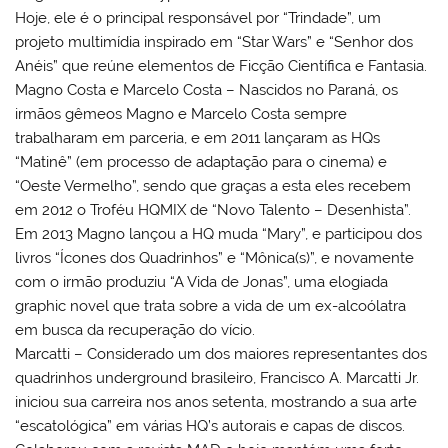
Hoje, ele é o principal responsável por “Trindade”, um
projeto multimídia inspirado em “Star Wars” e “Senhor dos
Anéis” que reúne elementos de Ficção Científica e Fantasia.
Magno Costa e Marcelo Costa – Nascidos no Paraná, os
irmãos gêmeos Magno e Marcelo Costa sempre
trabalharam em parceria, e em 2011 lançaram as HQs
“Matinê” (em processo de adaptação para o cinema) e
“Oeste Vermelho”, sendo que graças a esta eles recebem
em 2012 o Troféu HQMIX de “Novo Talento – Desenhista”.
Em 2013 Magno lançou a HQ muda “Mary”, e participou dos
livros “Ícones dos Quadrinhos” e “Mônica(s)”, e novamente
com o irmão produziu “A Vida de Jonas”, uma elogiada
graphic novel que trata sobre a vida de um ex-alcoólatra
em busca da recuperação do vício.
Marcatti – Considerado um dos maiores representantes dos
quadrinhos underground brasileiro, Francisco A. Marcatti Jr.
iniciou sua carreira nos anos setenta, mostrando a sua arte
“escatológica” em várias HQ’s autorais e capas de discos.