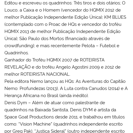
Editou e escreveu os quadrinhos: Três tiros e dois otários; O
Louco, a Caixa e o Homem (vencedor do HQMIX 2012 de
melhor Publicação Independente Edição Única); KM BLUES
(contemplado com o Proac de HQs e vencedor do troféu
HQMIX 2013 de melhor Publicação Independente Edição
Única); São Paulo dos Mortos (financiado através de
crowdfunding); e mais recentemente Pelota – Futebol e
Quadrinhos.
Ganhador do Troféu HQMIX 2007 de ROTEIRISTA
REVELAÇÃO e do troféu Angelo Agostini 2009 e 2012 de
melhor ROTEIRISTA NACIONAL.
Pela editora Nemo lançou as HQs: As Aventuras do Capitão
Nemo: Profundezas (2013), A Luta contra Canudos (2014) e A
Herança Africana no Brasil (ainda inédito).
Denis Dym – Além de atuar como palestrante de
quadrinhos na Baixada Santista, Denis DYM é artista da
Space Goat Productions desde 2011, e trabalhou em títulos
como: “Vision Machine” (quadrinhos independente escrito
por Greg Pak), “Justiça Sideral” (outro independente escrito