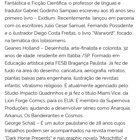
Fantástica e Ficção Científica, o professor de línguas e
tradutor Gabriel Godinho Sampaio escreveu aos 16 anos seu
primeiro livro – Exídium. Recentemente, lançou em parceria
com os escritores Julio Cesar Samuel, Fernando Possidente
e o ilustrador Diego Costa Freitas, o livro “Warworlf”, focado
na temática dos lobisomens.
Geanes Holland – Desenhista, arte-finalista e colorista, 32
anos de idade, residente em Itatiba /SP. Formado em
Educação artística pela FESB Bragança Paulista. Já fez de
tudo na área do desenho, caricatura, aerografia, retratos,
plantas baixas para engenharia, ilustração de revistas
infantis, vitralismo religioso. É atualmente agenciado pelo
Studio Impacto Quadrinhos e já fez o titulo Miami Vice, da
Lion Forge Comics, para os EUA. É membro da Supernova
Produções, ajudando a desenvolver séries como Anarquia,
Arkanus, Os Bandeirantes e Cosmos.
George Schall – É um autor paulistano de 28 anos cujos
trabalhos podem ser acompanhados na revista mensal
“Dark Horse Presents” e nas graphic novels “Moschitto” e