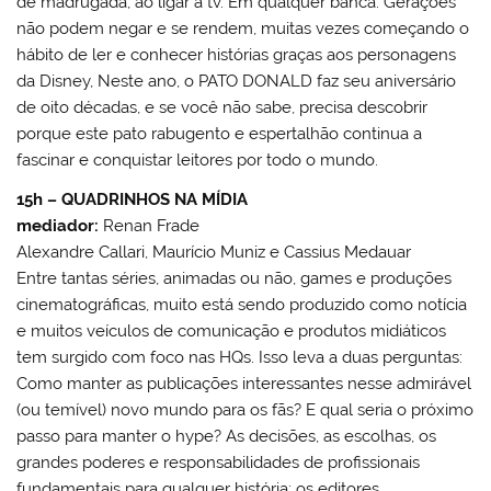
de madrugada, ao ligar a tv. Em qualquer banca. Gerações
não podem negar e se rendem, muitas vezes começando o
hábito de ler e conhecer histórias graças aos personagens
da Disney, Neste ano, o PATO DONALD faz seu aniversário
de oito décadas, e se você não sabe, precisa descobrir
porque este pato rabugento e espertalhão continua a
fascinar e conquistar leitores por todo o mundo.
15h – QUADRINHOS NA MÍDIA
mediador:
Renan Frade
Alexandre Callari, Maurício Muniz e Cassius Medauar
Entre tantas séries, animadas ou não, games e produções
cinematográficas, muito está sendo produzido como notícia
e muitos veículos de comunicação e produtos midiáticos
tem surgido com foco nas HQs. Isso leva a duas perguntas:
Como manter as publicações interessantes nesse admirável
(ou temível) novo mundo para os fãs? E qual seria o próximo
passo para manter o hype? As decisões, as escolhas, os
grandes poderes e responsabilidades de profissionais
fundamentais para qualquer história: os editores.