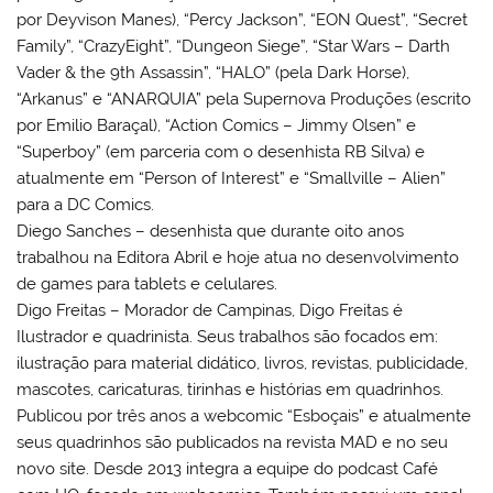
por Deyvison Manes), “Percy Jackson”, “EON Quest”, “Secret
Family”, “CrazyEight”, “Dungeon Siege”, “Star Wars – Darth
Vader & the 9th Assassin”, “HALO” (pela Dark Horse),
“Arkanus” e “ANARQUIA” pela Supernova Produções (escrito
por Emilio Baraçal), “Action Comics – Jimmy Olsen” e
“Superboy” (em parceria com o desenhista RB Silva) e
atualmente em “Person of Interest” e “Smallville – Alien”
para a DC Comics.
Diego Sanches – desenhista que durante oito anos
trabalhou na Editora Abril e hoje atua no desenvolvimento
de games para tablets e celulares.
Digo Freitas – Morador de Campinas, Digo Freitas é
Ilustrador e quadrinista. Seus trabalhos são focados em:
ilustração para material didático, livros, revistas, publicidade,
mascotes, caricaturas, tirinhas e histórias em quadrinhos.
Publicou por três anos a webcomic “Esboçais” e atualmente
seus quadrinhos são publicados na revista MAD e no seu
novo site. Desde 2013 integra a equipe do podcast Café