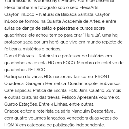
‘commissions’, Wednesday’s Heroes. Além de desenhar,
Flexa também é fotógrafo sob o selo FlexaArts.
Clayton inLoco – Natural da Baixada Santista, Clayton
inLoco se formou na Quanta Academia de Artes, e entre
aulas de dança de salão e palestras e cursos sobre
quadrinhos, ele achou tempo para criar “Hurulla”, uma hq
protagonizada por um herói que vive em mundo repleto de
feitiçaria, mistérios e perigos.
Daniel Esteves – Roteirista e professor de histórias em
quadrinhos na escola HQ em FOCO. Membro do coletivo de
quadrinhos PETISCO.
Participou de várias HQs nacionais, tais como: FRONT,
Quadreca, Garagem Hermética, Quadrinhópole, Subversos,
Café Espacial, Prática de Escrita: HQs, Jam, Calafrio, Zumbis
e outras criaturas das trevas, Petisco Apresenta Volume 01,
Quatro Estações, Entre 4 Linhas, entre outras.
Criador, editor e roteirista da série Nanquim Descartável,
com quatro volumes lançados, vencedora duas vezes do
HQMIX em categoria de publicação independente.