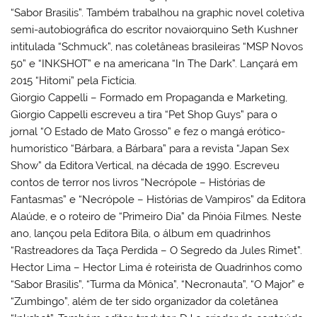
“Sabor Brasilis”. Também trabalhou na graphic novel coletiva
semi-autobiográfica do escritor novaiorquino Seth Kushner
intitulada “Schmuck”, nas coletâneas brasileiras “MSP Novos
50” e “INKSHOT” e na americana “In The Dark”. Lançará em
2015 “Hitomi” pela Fictícia.
Giorgio Cappelli – Formado em Propaganda e Marketing,
Giorgio Cappelli escreveu a tira “Pet Shop Guys” para o
jornal “O Estado de Mato Grosso” e fez o mangá erótico-
humorístico “Bárbara, a Bárbara” para a revista “Japan Sex
Show” da Editora Vertical, na década de 1990. Escreveu
contos de terror nos livros “Necrópole – Histórias de
Fantasmas” e “Necrópole – Histórias de Vampiros” da Editora
Alaúde, e o roteiro de “Primeiro Dia” da Pinóia Filmes. Neste
ano, lançou pela Editora Bila, o álbum em quadrinhos
“Rastreadores da Taça Perdida – O Segredo da Jules Rimet”.
Hector Lima – Hector Lima é roteirista de Quadrinhos como
“Sabor Brasilis”, “Turma da Mônica”, “Necronauta”, “O Major” e
“Zumbingo”, além de ter sido organizador da coletânea