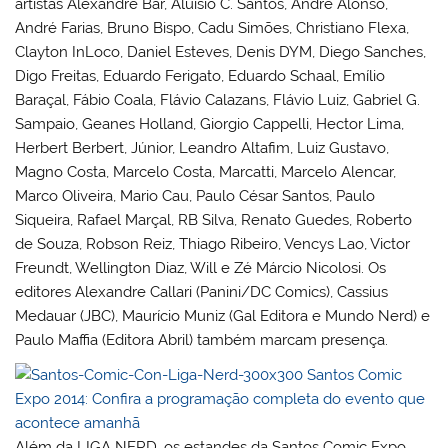
artistas Alexandre Bar, Aluísio C. Santos, André Alonso,
André Farias, Bruno Bispo, Cadu Simões, Christiano Flexa,
Clayton InLoco, Daniel Esteves, Denis DYM, Diego Sanches,
Digo Freitas, Eduardo Ferigato, Eduardo Schaal, Emílio
Baraçal, Fábio Coala, Flávio Calazans, Flávio Luiz, Gabriel G.
Sampaio, Geanes Holland, Giorgio Cappelli, Hector Lima,
Herbert Berbert, Júnior, Leandro Altafim, Luiz Gustavo,
Magno Costa, Marcelo Costa, Marcatti, Marcelo Alencar,
Marco Oliveira, Mario Cau, Paulo César Santos, Paulo
Siqueira, Rafael Marçal, RB Silva, Renato Guedes, Roberto
de Souza, Robson Reiz, Thiago Ribeiro, Vencys Lao, Victor
Freundt, Wellington Diaz, Will e Zé Márcio Nicolosi. Os
editores Alexandre Callari (Panini/DC Comics), Cassius
Medauar (JBC), Maurício Muniz (Gal Editora e Mundo Nerd) e
Paulo Maffia (Editora Abril) também marcam presença.
Além da LIGA NERD, os estandes da Santos Comic Expo