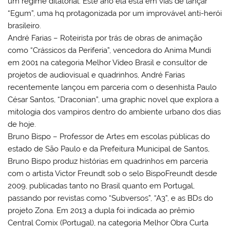
um regime ditatorial. Este ano ela está em vias de lançar
“Egum”, uma hq protagonizada por um improvável anti-herói
brasileiro.
André Farias – Roteirista por trás de obras de animação
como “Crássicos da Periferia”, vencedora do Anima Mundi
em 2001 na categoria Melhor Vídeo Brasil e consultor de
projetos de audiovisual e quadrinhos, André Farias
recentemente lançou em parceria com o desenhista Paulo
César Santos, “Draconian”, uma graphic novel que explora a
mitologia dos vampiros dentro do ambiente urbano dos dias
de hoje.
Bruno Bispo – Professor de Artes em escolas públicas do
estado de São Paulo e da Prefeitura Municipal de Santos,
Bruno Bispo produz histórias em quadrinhos em parceria
com o artista Victor Freundt sob o selo BispoFreundt desde
2009, publicadas tanto no Brasil quanto em Portugal,
passando por revistas como “Subversos”, “A3”, e as BDs do
projeto Zona. Em 2013 a dupla foi indicada ao prêmio
Central Comix (Portugal), na categoria Melhor Obra Curta