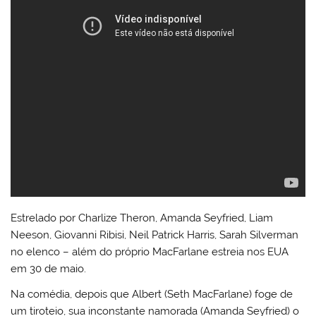
Estrelado por Charlize Theron, Amanda Seyfried, Liam
Neeson, Giovanni Ribisi, Neil Patrick Harris, Sarah Silverman
no elenco – além do próprio MacFarlane estreia nos EUA
em 30 de maio.
Na comédia, depois que Albert (Seth MacFarlane) foge de
um tiroteio, sua inconstante namorada (Amanda Seyfried) o