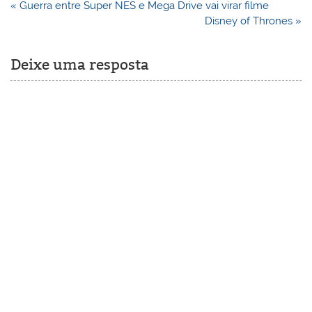
Navegação
« Guerra entre Super NES e Mega Drive vai virar filme
de
Disney of Thrones »
Post
Deixe uma resposta