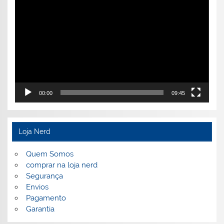
de
vídeo
00:00
09:45
Loja Nerd
Quem Somos
comprar na loja nerd
Segurança
Envios
Pagamento
Garantia