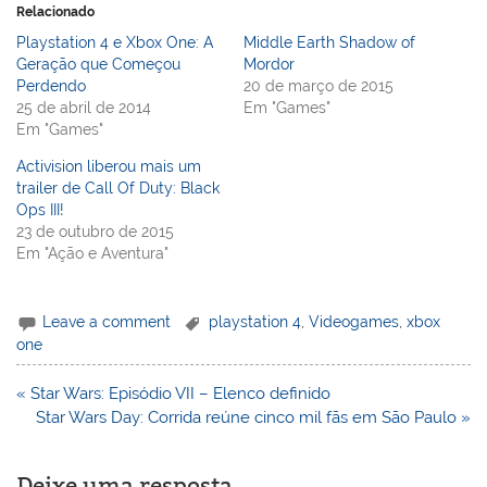
Relacionado
Playstation 4 e Xbox One: A
Middle Earth Shadow of
Geração que Começou
Mordor
Perdendo
20 de março de 2015
25 de abril de 2014
Em "Games"
Em "Games"
Activision liberou mais um
trailer de Call Of Duty: Black
Ops III!
23 de outubro de 2015
Em "Ação e Aventura"
Leave a comment
playstation 4
,
Videogames
,
xbox
one
Navegação
« Star Wars: Episódio VII – Elenco definido
de
Star Wars Day: Corrida reúne cinco mil fãs em São Paulo »
Post
Deixe uma resposta