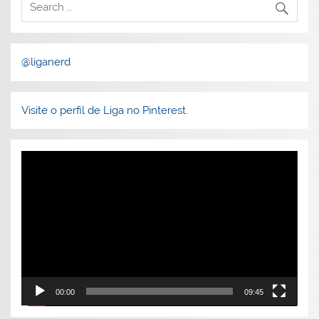
@liganerd
Visite o perfil de Liga no Pinterest.
Tocador
de
vídeo
00:00
09:45