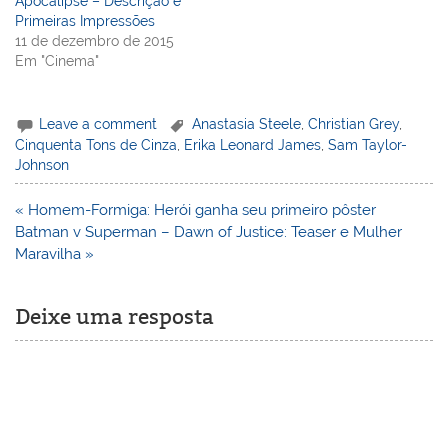
Apocalipse – Descrição e
Primeiras Impressões
11 de dezembro de 2015
Em "Cinema"
Leave a comment
Anastasia Steele
,
Christian Grey
,
Cinquenta Tons de Cinza
,
Erika Leonard James
,
Sam Taylor-
Johnson
Navegação
« Homem-Formiga: Herói ganha seu primeiro pôster
de
Batman v Superman – Dawn of Justice: Teaser e Mulher
Post
Maravilha »
Deixe uma resposta