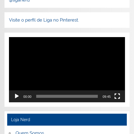
Visite o perfil de Liga no Pinterest.
Tocador
de
vídeo
00:00
09:45
Loja Nerd
Quem Somos